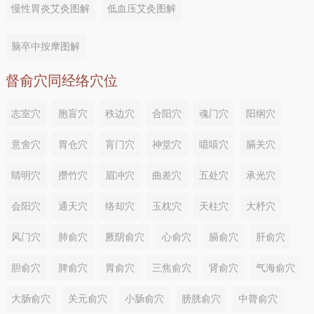
慢性胃炎艾灸图解
低血压艾灸图解
脑卒中按摩图解
督俞穴同经络穴位
志室穴
胞盲穴
秩边穴
合阳穴
魂门穴
阳纲穴
意舍穴
胃仓穴
肓门穴
神堂穴
噫嘻穴
膈关穴
睛明穴
攒竹穴
眉冲穴
曲差穴
五处穴
承光穴
会阳穴
通天穴
络却穴
玉枕穴
天柱穴
大杼穴
风门穴
肺俞穴
厥阴俞穴
心俞穴
膈俞穴
肝俞穴
胆俞穴
脾俞穴
胃俞穴
三焦俞穴
肾俞穴
气海俞穴
大肠俞穴
关元俞穴
小肠俞穴
膀胱俞穴
中膂俞穴