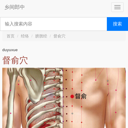
乡间郎中
搜索
首页
经络
膀胱经
督俞穴
duyuxue
督俞穴