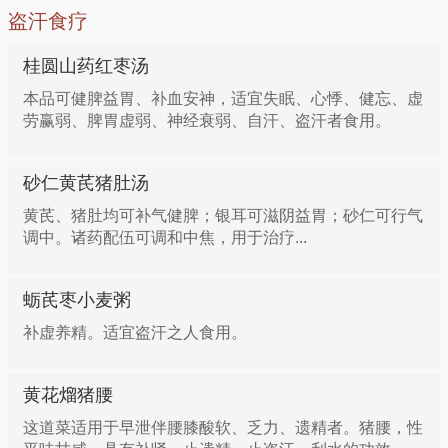
盗汗食疗
桂圆山药红枣汤
本品可健脾益胃、补血安神，适宜失眠、心悸、健忘、虚
劳赢弱、脾胃虚弱、神经衰弱、自汗、盗汗者食用。
砂仁黄芪猪肚汤
黄芪、猪肚均可补气健脾；银耳可滋阴益胃；砂仁可行气
调中。诸药配伍可调和中焦，用于治疗...
蛎芪枣小麦粥
补虚养精。适宜盗汗之人食用。
黄花熘猪腰
这道菜适用于早泄伴腰膝酸软、乏力、遗精者。猪腰，性