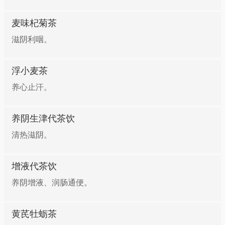
麦味杞菊茶
滋阴利咽。
浮小麦茶
养心止汗。
养阴生津代茶饮
清热滋阴。
增液代茶饮
养阴增液、润肠通便。
黄芪牡蛎茶