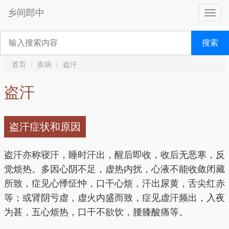
乡间郎中
搜索
首页
疾病
盗汗
盗汗
盗汗症状和原因
盗汗亦称寝汗，睡时汗出，醒后即收，收后无恶寒，反
觉烦热。多因心阴不足，虚热内扰，心液不能收敛闭藏
所致，症见心悸怔忡，口干心烦，汗出尿黄，舌尖红赤
等；或肾阴亏虚，虚火内盛而致，症见虚汗频出，入夜
为甚，五心烦热，口干不欲饮，腰膝酸痛等。