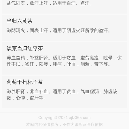
益气固表，敛汗止汗，适用于自汗、盗汗。
当归六黄茶
滋阴泻火，固表止汗，适用于阴虚火旺所致的盗汗。
淡菜当归红枣茶
养血益精，补益肝肾。适用于贫血，虚劳羸瘦，眩晕，惊
悸不眠，盗汗，阳痿，腰痛，吐血，崩漏，带下等。
葡萄干枸杞子茶
滋养肝肾，养血补血。适用于贫血，气血虚弱，肺虚咳
嗽，心悸，盗汗等。
Copyright©2021 xjlz365.com
本站内容仅供参考，不作为诊断及医疗依据