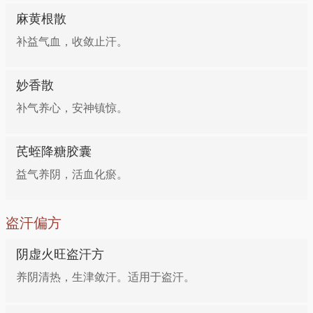
麻黄根散
补益气血，收敛止汗。
妙香散
补气养心，安神镇惊。
芪蛭降糖胶囊
益气养阴，活血化瘀。
盗汗偏方
阴虚火旺盗汗方
养阴清热，生津敛汗。适用于盗汗。