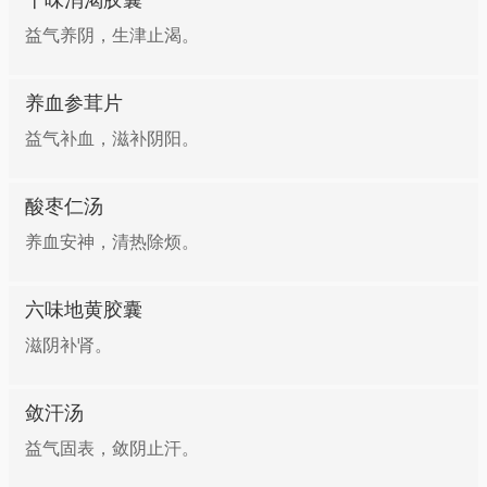
十味消渴胶囊
益气养阴，生津止渴。
养血参茸片
益气补血，滋补阴阳。
酸枣仁汤
养血安神，清热除烦。
六味地黄胶囊
滋阴补肾。
敛汗汤
益气固表，敛阴止汗。