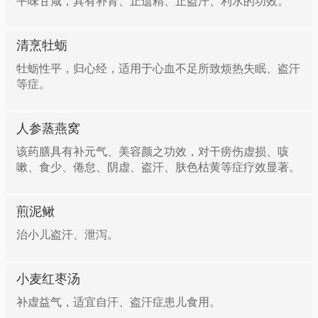
平味甘咸，具有补肾、止遗精、止盗汗、利水的功效。
清烹牡蛎
牡蛎性平，归心经，适用于心血不足所致烦热失眠、盗汗
等症。
人参蒸燕窝
该药膳具有补元气、美容颜之功效，对干痨伤虚损、咳
嗽、食少、倦怠、阴虚、盗汗、肤色枯黄等症疗效显著。
煎泥鳅
治小儿盗汗、泄泻。
小麦红枣汤
补虚益气，适宜自汗、盗汗症患儿食用。