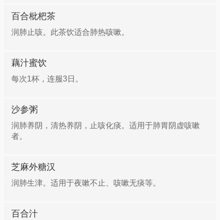
百合枇杷茶
润肺止咳。此茶饮适合肺热咳嗽。
藕汁蜜饮
每次1杯，连服3日。
沙参粥
润肺养阴，清热养阴，止咳化痰。适用于肺胃阴虚咳嗽
者。
芝麻外糖汉
润肺生津。适用于夜嗽不止、咳嗽无痰等。
百合汁