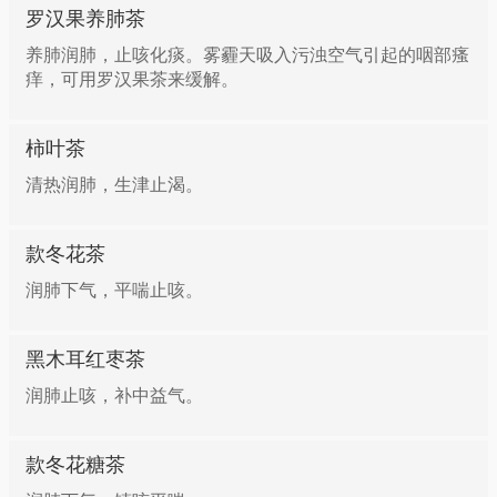
罗汉果养肺茶
养肺润肺，止咳化痰。雾霾天吸入污浊空气引起的咽部瘙
痒，可用罗汉果茶来缓解。
柿叶茶
清热润肺，生津止渴。
款冬花茶
润肺下气，平喘止咳。
黑木耳红枣茶
润肺止咳，补中益气。
款冬花糖茶