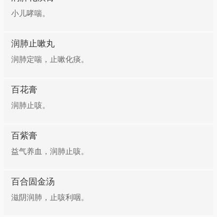
小儿哮喘。
润肺止嗽丸
润肺定喘，止嗽化痰。
百花膏
润肺止咳。
百紫膏
益气养血，润肺止咳。
百合固金汤
滋阴润肺，止咳利咽。