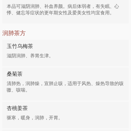
本品可滋阴润肺、补血养颜。病后体弱者，有失眠、心
悸、健忘等症状的更年期女性及爱美女性均宜食用。
润肺茶方
玉竹乌梅茶
滋阴润肺、养胃生津。
桑菊茶
清肺热，润肺燥，宣肺止咳，适用于风热、燥热导致的咳
嗷、咳喘。
杏桃姜茶
驱寒，暖身，润肺，开胃。