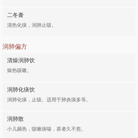
二冬膏
清热化痰，润肺止咳。
润肺偏方
清燥润肺饮
燥热咳嗽。
润肺化痰饮
润肺化痰，止咳。适用于肺炎痰多等。
润肺散
小儿膈热，咳嗽痰喘，甚者久不愈。