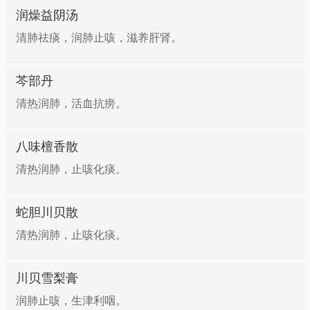
润燥益阴汤
清肺祛痰，润肺止咳，滋养肝肾。
芩部丹
清热润肺，活血抗痨。
八味檀香散
清热润肺，止咳化痰。
蛇胆川贝散
清热润肺，止咳化痰。
川贝雪梨膏
润肺止咳，生津利咽。