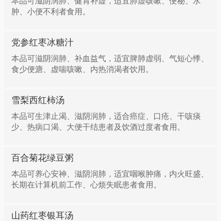
本品可滋阴润肺、健胃补虚，适宜肺虚咳嗽、便秘、水
肿、小便不利者食用。
党参红枣冰糖汁
本品可滋阴润肺、补血益气，适宜脾肺虚弱、气短心悸、
食少便溏、虚喘咳嗽、内热消渴者饮用。
雪梨西红柿汤
本品可生津止渴、滋阴润肺，适合癌症、口疮、干咳痰
少、热病口渴、大便干结患者及饮酒过度者食用。
百合菊花绿豆粥
本品可养心安神、滋阴润肺，适宜咽喉肿痛，内火旺盛、
长期在计算机前工作、心烦失眠患者食用。
山药红枣银耳汤